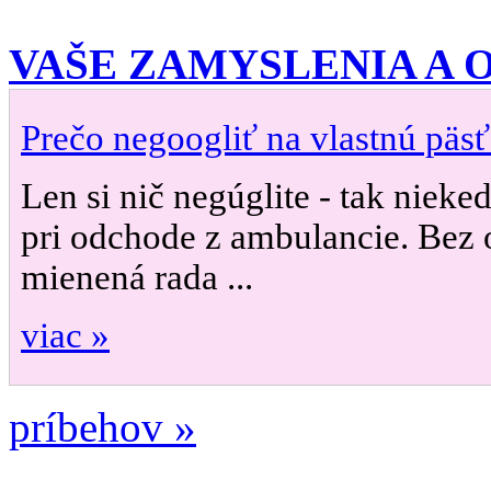
VAŠE ZAMYSLENIA A
Prečo negoogliť na vlastnú päsť
Len si nič negúglite - tak nieke
pri odchode z ambulancie. Bez 
mienená rada ...
viac »
príbehov »