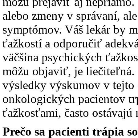
môžu prejaviť aj nepriamo.
alebo zmeny v správaní, ale
symptómov. Váš lekár by ma
ťažkostí a odporučiť adekvá
väčšina psychických ťažkost
môžu objaviť, je liečiteľná
výsledky výskumov v tejto 
onkologických pacientov tr
ťažkosťami, často ostávajú 
Prečo sa pacienti trápia s