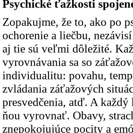
Psychické ťažkosti spojen
Zopakujme, že to, ako po ps
ochorenie a liečbu, nezávisí
aj tie sú veľmi dôležité. Ka
vyrovnávania sa so záťažov
individualitu: povahu, tem
zvládania záťažových situác
presvedčenia, atď. A každý 
ňou vyrovnať. Obavy, strac
znepokojujúce pocity a emó