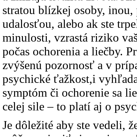
stratou blízkej osoby, inou,
udalosťou, alebo ak ste tr
minulosti, vzrastá riziko v
počas ochorenia a liečby. Pr
zvýšenú pozornosť a v prípa
psychické ťažkost,i vyhľa
symptóm či ochorenie sa li
celej sile – to platí aj o ps
Je dôležité aby ste vedeli, 