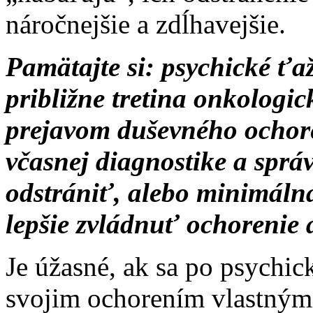
náročnejšie a zdĺhavejšie.
Pamätajte si: psychické ťaž
približne tretina onkologic
prejavom duševného ochore
včasnej diagnostike a správ
odstrániť, alebo minimáln
lepšie zvládnuť ochorenie a
Je úžasné, ak sa po psychic
svojim ochorením vlastnými 