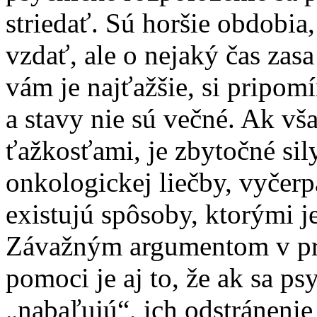
striedať. Sú horšie obdobi
vzdať, ale o nejaký čas zas
vám je najťažšie, si pripomín
a stavy nie sú večné. Ak vš
ťažkosťami, je zbytočné sily
onkologickej liečby, vyčerp
existujú spôsoby, ktorými 
Závažným argumentom v pr
pomoci je aj to, že ak sa ps
„nabaľujú“, ich odstráneni