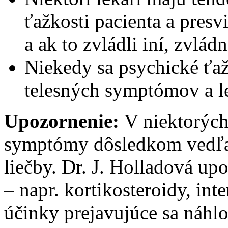
ťažkosti pacienta a presv
a ak to zvládli iní, zvládn
Niekedy sa psychické ťaž
telesných symptómov a lek
Upozornenie:
V niektorýc
symptómy dôsledkom vedľaj
liečby. Dr. J. Holladová upo
– napr. kortikosteroidy, int
účinky prejavujúce sa náhl