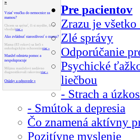
»
Pre pacientov
Vziať vnučku do nemocnice za
mamou?
Zrazu je všetko
Chcem sa spýtať, či si myslíte, že je
vhodné
viac »
Zlé správy
Ako zvládnuť starostlivosť o mamu?
Mama (83 rokov) sa lieči s
Odporúčanie pre
onkologickým ochorením
viac »
Manžel odmieta pomoc a
nespolupracuje
Psychické ťažko
Môjmu manželovi nedávno
diagnostikovali rakovinu
viac »
liečbou
Otázky a odpovede »
- Strach a úzko
- Smútok a depresia
Čo znamená aktívny pr
Pozitívne myslenie