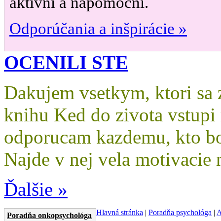
aktívni a nápomocní.
Odporúčania a inšpirácie »
OCENILI STE
Dakujem vsetkym, ktori sa za
knihu Ked do zivota vstupi
odporucam kazdemu, kto bo
Najde v nej vela motivacie 
Ďalšie »
Hlavná stránka
|
Poradňa psychológa
|
A
Poradňa onkopsychológa