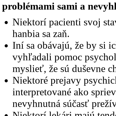
problémami sami a nevy
Niektorí pacienti svoj st
hanbia sa zaň.
Iní sa obávajú, že by si i
vyhľadali pomoc psychol
myslieť, že sú duševne ch
Niektoré prejavy psychic
interpretované ako spriev
nevyhnutná súčasť prežív
Niektorí lekári majú ten