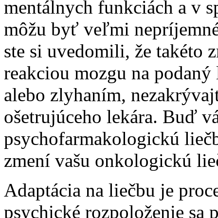
mentálnych funkciách a v sp
môžu byť veľmi nepríjemné 
ste si uvedomili, že takéto
reakciou mozgu na podaný l
alebo zlyhaním, nezakrývajt
ošetrujúceho lekára. Buď v
psychofarmakologickú lieč
zmení vašu onkologickú lie
Adaptácia na liečbu je proc
psychické rozpoloženie sa 