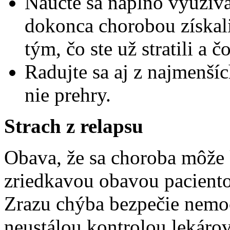
Naučte sa naplno využívať
dokonca chorobou získali
tým, čo ste už stratili a č
Radujte sa aj z najmenšíc
nie prehry.
Strach z relapsu
Obava, že sa choroba môže 
zriedkavou obavou pacientov
Zrazu chýba bezpečie nemoc
neustálou kontrolou lekárov