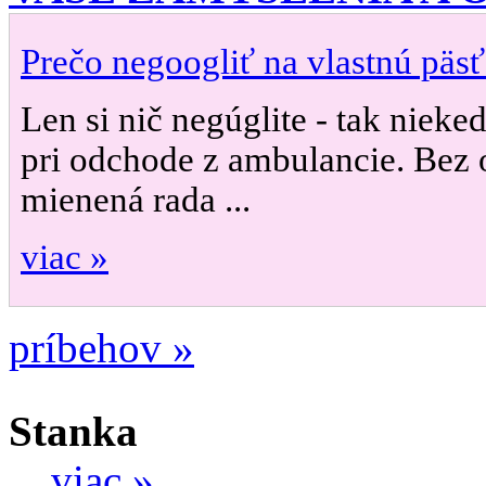
Prečo negoogliť na vlastnú päsť
Len si nič negúglite - tak nieke
pri odchode z ambulancie. Bez 
mienená rada ...
viac »
príbehov »
Stanka
…
viac »