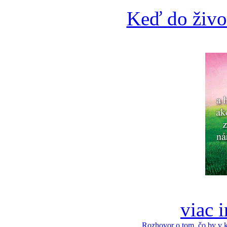
Keď do živo
viac 
Rozhovor o tom, čo by v 