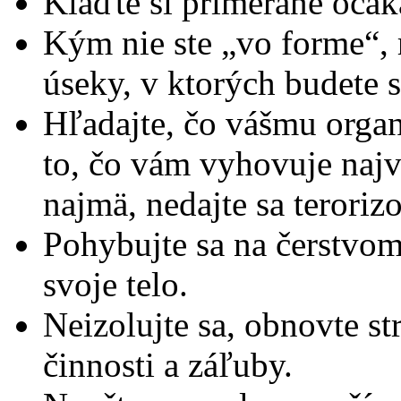
Klaďte si primerané očak
Kým nie ste „vo forme“, r
úseky, v ktorých budete 
Hľadajte, čo vášmu organ
to, čo vám vyhovuje najv
najmä, nedajte sa terori
Pohybujte sa na čerstvom
svoje telo.
Neizolujte sa, obnovte str
činnosti a záľuby.