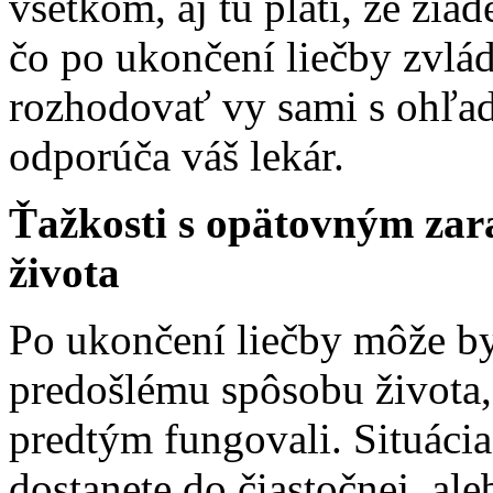
všetkom, aj tu platí, že žia
čo po ukončení liečby zvládn
rozhodovať vy sami s ohľado
odporúča váš lekár.
Ťažkosti s opätovným za
života
Po ukončení liečby môže byť
predošlému spôsobu života, 
predtým fungovali. Situácia 
dostanete do čiastočnej, ale