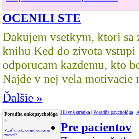
OCENILI STE
Dakujem vsetkym, ktori sa za
knihu Ked do zivota vstupi
odporucam kazdemu, kto bo
Najde v nej vela motivacie 
Ďalšie »
Hlavná stránka
|
Poradňa psychológa
|
A
Poradňa onkopsychológa
»
Pre pacientov
Vziať vnučku do nemocnice za
mamou?