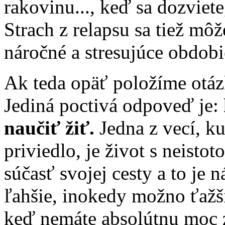
rakovinu..., keď sa dozviete
Strach z relapsu sa tiež môž
náročné a stresujúce obdobi
Ak teda opäť položíme otáz
Jediná poctivá odpoveď je:
naučiť žiť.
Jedna z vecí, ku
priviedlo, je život s neisto
súčasť svojej cesty a to je 
ľahšie, inokedy možno ťažši
keď nemáte absolútnu moc z