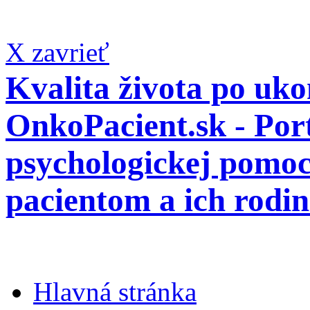
X zavrieť
Kvalita života po ukon
OnkoPacient.sk - Por
psychologickej pomo
pacientom a ich rodi
Hlavná stránka