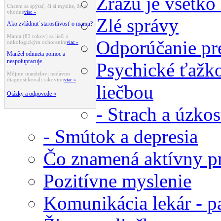
Zrazu je všetko
Chcem sa spýtať, či si myslíte, že je
vhodné
viac »
Zlé správy
Ako zvládnuť starostlivosť o mamu?
Mama (83 rokov) sa lieči s
Odporúčanie pre
onkologickým ochorením
viac »
Manžel odmieta pomoc a
nespolupracuje
Psychické ťažko
Môjmu manželovi nedávno
diagnostikovali rakovinu
viac »
liečbou
Otázky a odpovede »
- Strach a úzko
- Smútok a depresia
Čo znamená aktívny pr
Pozitívne myslenie
Komunikácia lekár - p