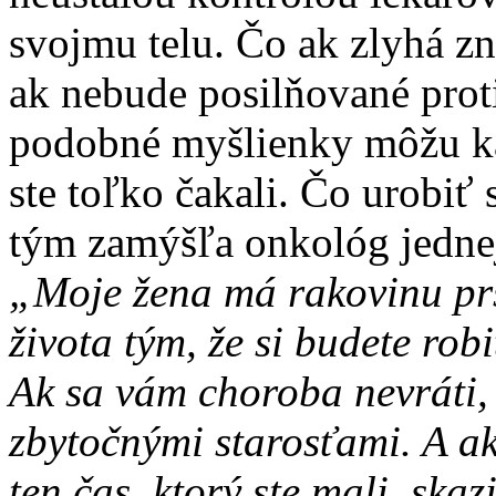
svojmu telu. Čo ak zlyhá zn
ak nebude posilňované prot
podobné myšlienky môžu kaz
ste toľko čakali. Čo urobiť 
tým zamýšľa onkológ jednej
„Moje žena má rakovinu p
života tým, že si budete rob
Ak sa vám choroba nevráti, 
zbytočnými starosťami. A ak 
ten čas, ktorý ste mali, ska