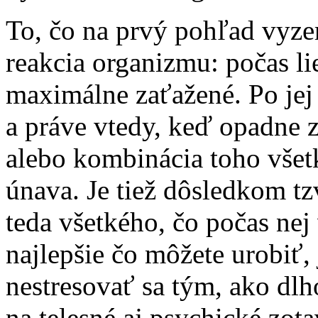
To, čo na prvý pohľad vyze
reakcia organizmu: počas li
maximálne zaťažené. Po je
a práve vtedy, keď opadne z 
alebo kombinácia toho všet
únava. Je tiež dôsledkom tz
teda všetkého, čo počas nej
najlepšie čo môžete urobiť, j
nestresovať sa tým, ako dlho
na telesné aj psychické zota