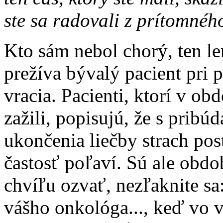
ste sa radovali z prítomnéh
Kto sám nebol chorý, ten l
prežíva bývalý pacient pri 
vracia. Pacienti, ktorí v o
zažili, popisujú, že s prib
ukončenia liečby strach pos
častosť poľaví. Sú ale obdo
chvíľu ozvať, nezľaknite sa
vášho onkológa..., keď vo 