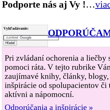
Podporte nás aj Vy !
…
via
Vyhľadávanie:
ODPORÚČAM
Pri zvládaní ochorenia a liečby
pomoci ráta. V tejto rubrike Vá
zaujímavé knihy, články, blogy,
inšpirácie od spolupacientov či t
aktívni a nápomocní.
Odporúčania a inšpirácie »