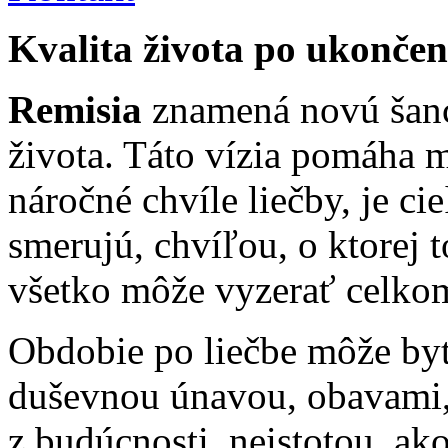
Kvalita života po ukončen
Remisia
znamená novú šanc
života. Táto vízia pomáha
náročné chvíle liečby, je c
smerujú, chvíľou, o ktorej t
všetko môže vyzerať celkom
Obdobie po liečbe môže byť
duševnou únavou, obavami, 
z budúcnosti, neistotou, ak