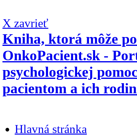
X zavrieť
Kniha, ktorá môže p
OnkoPacient.sk - Por
psychologickej pomo
pacientom a ich rodi
Hlavná stránka