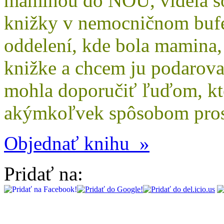
maminou do NOÚ, videla som
knižky v nemocničnom bufet
oddelení, kde bola mamina,
knižke a chcem ju podarova
mohla doporučiť ľuďom, k
akýmkoľvek spôsobom pros
Objednať knihu »
Pridať na: