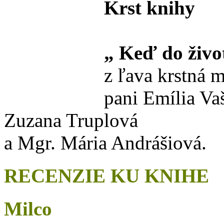
Krst knihy
„ Keď do živo
z ľava krstná 
pani Emília Va
Zuzana Truplová
a Mgr. Mária Andrášiová.
RECENZIE KU KNIHE
Milco