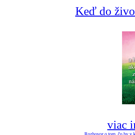
Keď do živo
viac 
Rozhovor o tom, čo by v 