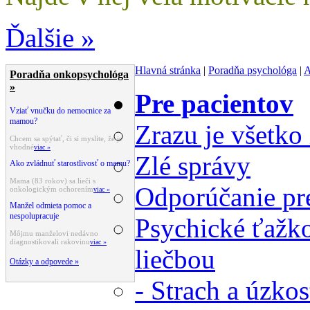
Ďalšie »
Hlavná stránka
|
Poradňa psychológa
|
A
Poradňa onkopsychológa
»
Pre pacientov
Vziať vnučku do nemocnice za
mamou?
Zrazu je všetko
Chcem sa spýtať, či si myslíte, že je
vhodné
viac »
Zlé správy
Ako zvládnuť starostlivosť o mamu?
Mama (83 rokov) sa lieči s
Odporúčanie pre
onkologickým ochorením
viac »
Manžel odmieta pomoc a
nespolupracuje
Psychické ťažko
Môjmu manželovi nedávno
diagnostikovali rakovinu
viac »
liečbou
Otázky a odpovede »
- Strach a úzko