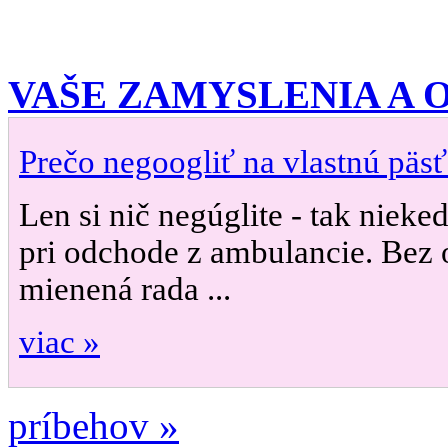
VAŠE ZAMYSLENIA A
Prečo negoogliť na vlastnú päsť
Len si nič negúglite - tak nieke
pri odchode z ambulancie. Bez 
mienená rada ...
viac »
príbehov »