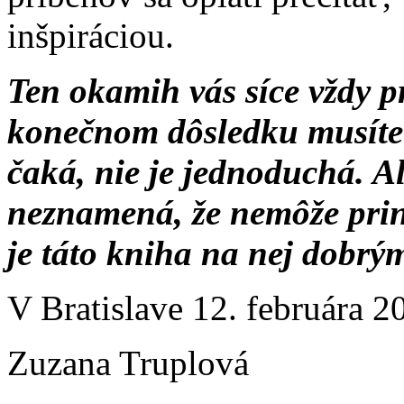
inšpiráciou.
Ten okamih vás síce vždy p
konečnom dôsledku musíte í
čaká, nie je jednoduchá. Al
neznamená, že nemôže prin
je táto kniha na nej dobr
V Bratislave 12. februára 2
Zuzana Truplová