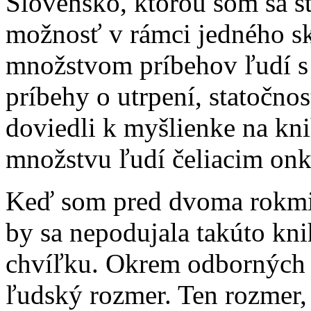
Slovensko, ktorou som sa s
možnosť v rámci jedného skv
množstvom príbehov ľudí 
príbehy o utrpení, statočnost
doviedli k myšlienke na kn
množstvu ľudí čeliacim on
Keď som pred dvoma rokmi 
by sa nepodujala takúto kni
chvíľku. Okrem odborných v
ľudský rozmer. Ten rozmer,