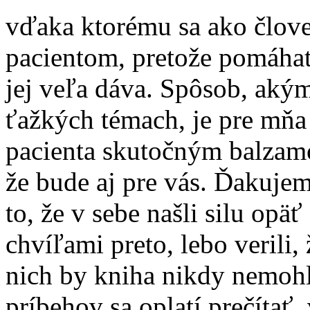
vďaka ktorému sa ako člov
pacientom, pretože pomáha
jej veľa dáva. Spôsob, akým
ťažkých témach, je pre mň
pacienta skutočným balzam
že bude aj pre vás. Ďakuje
to, že v sebe našli silu opä
chvíľami preto, lebo veril
nich by kniha nikdy nemohl
príbehov sa oplatí prečítať