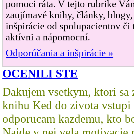
pomoci ráta. V tejto rubrike Vá
zaujímavé knihy, články, blogy,
inšpirácie od spolupacientov či t
aktívni a nápomocní.
Odporúčania a inšpirácie »
OCENILI STE
Dakujem vsetkym, ktori sa za
knihu Ked do zivota vstupi
odporucam kazdemu, kto bo
Najde v nej vela motivacie 