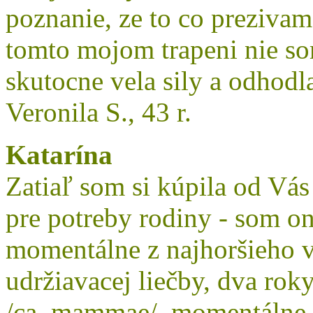
poznanie, ze to co prezivam 
tomto mojom trapeni nie so
skutocne vela sily a odhodl
Veronila S., 43 r.
Katarína
Zatiaľ som si kúpila od Vás
pre potreby rodiny - som o
momentálne z najhoršieho vo
udržiavacej liečby, dva rok
/ca. mammae/, momentálne 